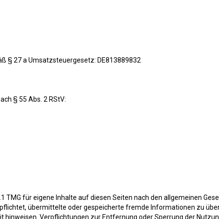
äß § 27 a Umsatzsteuergesetz: DE813889832
nach § 55 Abs. 2 RStV:
.1 TMG für eigene Inhalte auf diesen Seiten nach den allgemeinen Gese
verpflichtet, übermittelte oder gespeicherte fremde Informationen zu 
keit hinweisen. Verpflichtungen zur Entfernung oder Sperrung der Nutz