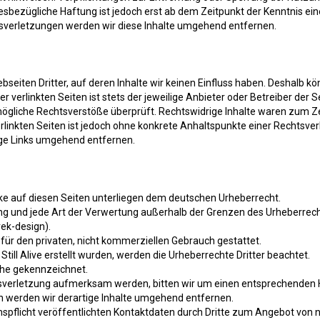
iesbezügliche Haftung ist jedoch erst ab dem Zeitpunkt der Kenntnis ei
verletzungen werden wir diese Inhalte umgehend entfernen.
seiten Dritter, auf deren Inhalte wir keinen Einfluss haben. Deshalb k
 verlinkten Seiten ist stets der jeweilige Anbieter oder Betreiber der Se
gliche Rechtsverstöße überprüft. Rechtswidrige Inhalte waren zum Zei
verlinkten Seiten ist jedoch ohne konkrete Anhaltspunkte einer Rechtsv
ige Links umgehend entfernen.
rke auf diesen Seiten unterliegen dem deutschen Urheberrecht.
tung und jede Art der Verwertung außerhalb der Grenzen des Urheberre
rek-design).
 für den privaten, nicht kommerziellen Gebrauch gestattet.
 Still Alive erstellt wurden, werden die Urheberrechte Dritter beachtet.
lche gekennzeichnet.
tsverletzung aufmerksam werden, bitten wir um einen entsprechenden
 werden wir derartige Inhalte umgehend entfernen.
flicht veröffentlichten Kontaktdaten durch Dritte zum Angebot von n